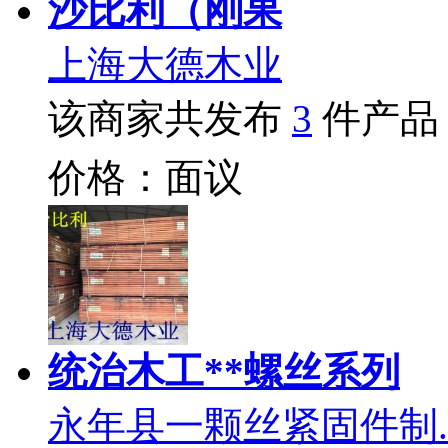
沙比利（刚果
上海大德木业
该商家共发布
3
件产品
价格：面议
统治木工**螺丝系列
永年县一颗丝紧固件制.