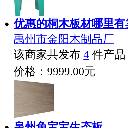
优惠的桐木板材哪里有
禹州市金阳木制品厂
该商家共发布
4
件产品
价格：9999.00元
泉州兔宝宝生态板 ..